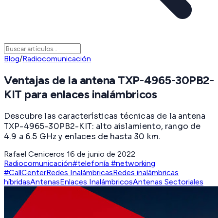
Blog
/
Radiocomunicación
Ventajas de la antena TXP-4965-30PB2-
KIT para enlaces inalámbricos
Descubre las características técnicas de la antena
TXP-4965-30PB2-KIT: alto aislamiento, rango de
4.9 a 6.5 GHz y enlaces de hasta 30 km.
Rafael Ceniceros
·
16 de junio de 2022
·
Radiocomunicación
#telefonía #networking
#CallCenter
Redes Inalámbricas
Redes inalámbricas
híbridas
Antenas
Enlaces Inalámbricos
Antenas Sectoriales