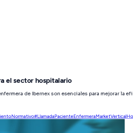
 el sector hospitalario
fermera de Ibernex son esenciales para mejorar la efi
ientoNormativo
#LlamadaPacienteEnfermera
MarketVerticalHos