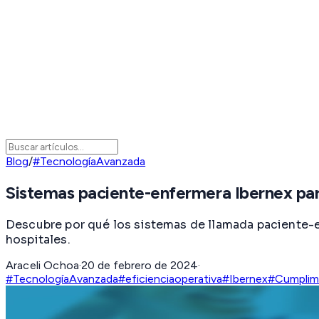
Blog
/
#TecnologíaAvanzada
Sistemas paciente-enfermera Ibernex para
Descubre por qué los sistemas de llamada paciente-en
hospitales.
Araceli Ochoa
·
20 de febrero de 2024
·
#TecnologíaAvanzada
#eficienciaoperativa
#Ibernex
#Cumplim