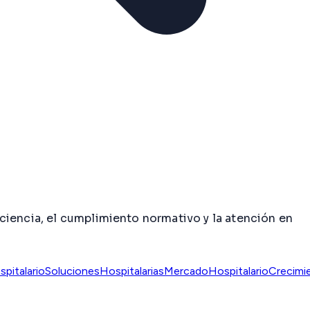
ciencia, el cumplimiento normativo y la atención en
pitalario
SolucionesHospitalarias
MercadoHospitalario
Crecimi