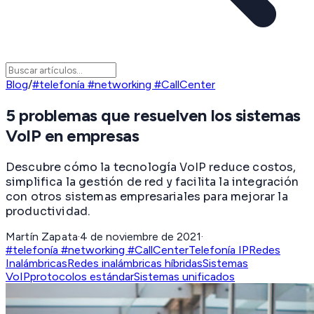
Blog
/
#telefonía #networking #CallCenter
5 problemas que resuelven los sistemas
VoIP en empresas
Descubre cómo la tecnología VoIP reduce costos,
simplifica la gestión de red y facilita la integración
con otros sistemas empresariales para mejorar la
productividad.
Martín Zapata
·
4 de noviembre de 2021
·
#telefonía #networking #CallCenter
Telefonía IP
Redes
Inalámbricas
Redes inalámbricas híbridas
Sistemas
VoIP
protocolos estándar
Sistemas unificados