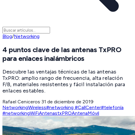
Blog
/
Networking
4 puntos clave de las antenas TxPRO
para enlaces inalámbricos
Descubre las ventajas técnicas de las antenas
TxPRO: amplio rango de frecuencia, alta relación
F/B, materiales resistentes y fácil instalación para
enlaces estables.
Rafael Ceniceros
·
31 de diciembre de 2019
·
Networking
Wireless
#networking #CallCenter
#telefonía
#networking
WiFi
Antenas
txPRO
AntenaMóvil