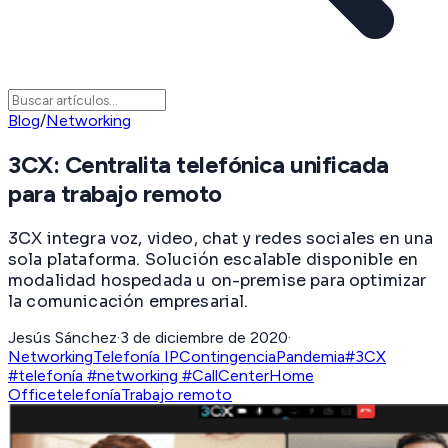
Blog
/
Networking
3CX: Centralita telefónica unificada
para trabajo remoto
3CX integra voz, video, chat y redes sociales en una
sola plataforma. Solución escalable disponible en
modalidad hospedada u on-premise para optimizar
la comunicación empresarial.
Jesús Sánchez
·
3 de diciembre de 2020
·
Networking
Telefonía IP
Contingencia
Pandemia
#3CX
#telefonía #networking #CallCenter
Home
Office
telefonía
Trabajo remoto