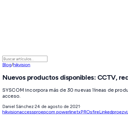
Blog
/
hikvision
Nuevos productos disponibles: CCTV, red
SYSCOM incorpora más de 30 nuevas líneas de produc
acceso.
Daniel Sánchez
·
24 de agosto de 2021
·
hikvision
accesspro
epcom powerline
txPRO
sfire
Linkedpro
ezvi