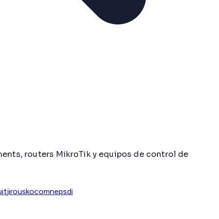
nts, routers MikroTik y equipos de control de
it
jirous
kocom
nep
sdi