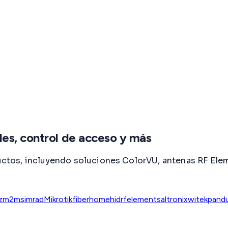
es, control de acceso y más
tos, incluyendo soluciones ColorVU, antenas RF Eleme
z
m2m
simrad
Mikrotik
fiberhome
hid
rfelements
altronix
witek
pandu