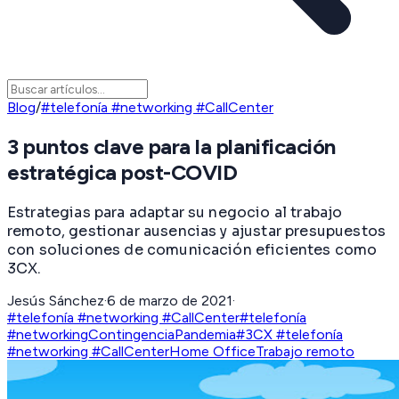
Blog
/
#telefonía #networking #CallCenter
3 puntos clave para la planificación
estratégica post-COVID
Estrategias para adaptar su negocio al trabajo
remoto, gestionar ausencias y ajustar presupuestos
con soluciones de comunicación eficientes como
3CX.
Jesús Sánchez
·
6 de marzo de 2021
·
#telefonía #networking #CallCenter
#telefonía
#networking
Contingencia
Pandemia
#3CX #telefonía
#networking #CallCenter
Home Office
Trabajo remoto