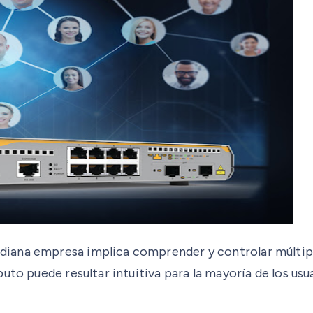
iana empresa implica comprender y controlar múltiple
uto puede resultar intuitiva para la mayoría de los us