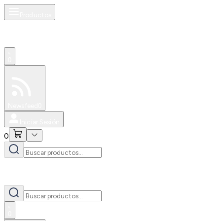
Productos
0
Especiales
Newsfeed
0
Iniciar Sesión
0
0