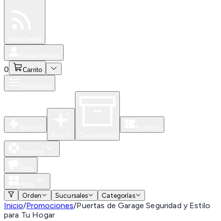
Especiales
Newsfeed
0
Iniciar Sesión
0
Carrito
Productos
Nuevos
Eventos
Para Ti
Caja Abierta
Soporte
Blog
Apps
Orden
Sucursales
Categorías
Inicio
/
Promociones
/
Puertas de Garage Seguridad y Estilo
para Tu Hogar