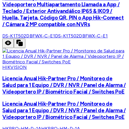
Videoportero Multiapartamento Llamada a App /
Teclado / Exterior Antivandálico IP65 & IK09 /
Huella, Tarjeta, Código QR, PIN o App Hik-Connect
/ Cámara 2 MP compatible con NVRs
DS-K1T502DBFWX-C-E1
DS-K1T502DBFWX-C-E1
HIKVISION
Licencia Anual Hik-Partner Pro / Monitoreo de
Salud para 1 Equipo / DVR / NVR / Panel de Alarma /
Videoportero IP / Biométrico Facial / Switches PoE
Licencia Anual Hik-Partner Pro / Monitoreo de
Salud para 1 Equipo / DVR / NVR / Panel de Alarma /
Videoportero IP / Biométrico Facial / Switches PoE
HKPRO-HM-D-1A
HKPRO-HM-D-1A