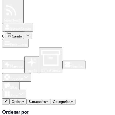
Especiales
Newsfeed
0
Iniciar Sesión
0
Carrito
Productos
Nuevos
Eventos
Para Ti
Caja Abierta
Soporte
Blog
Apps
Orden
Sucursales
Categorías
Ordenar por