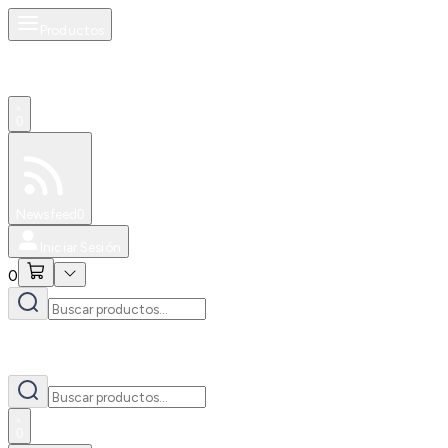
Productos
0
Especiales
Newsfeed
0
Iniciar Sesión
0
0