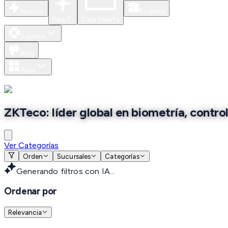
Nuevos
Eventos
Para Ti
Caja Abierta
Soporte
Blog
Apps
ZKTeco: líder global en biometría, contro
Ver Categorías
Orden
Sucursales
Categorías
Generando filtros con IA...
Ordenar por
Relevancia