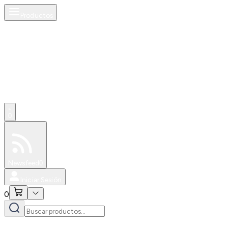
Productos
0
Especiales
Newsfeed
0
Iniciar Sesión
0