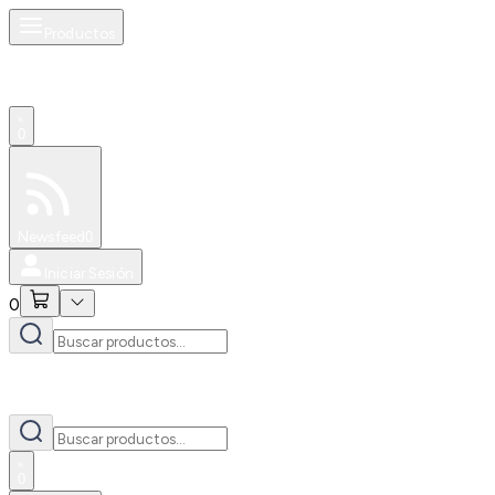
Productos
0
Especiales
Newsfeed
0
Iniciar Sesión
0
0