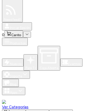
Especiales
Newsfeed
0
Iniciar Sesión
0
Carrito
Productos
Nuevos
Eventos
Para Ti
Caja Abierta
Soporte
Blog
Apps
Ver Categorías