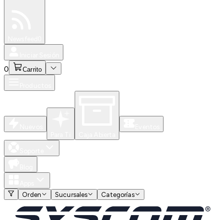
Especiales
Newsfeed
0
Iniciar Sesión
0
Carrito
Productos
Nuevos
Eventos
Para Ti
Caja Abierta
Soporte
Blog
Apps
Orden
Sucursales
Categorías