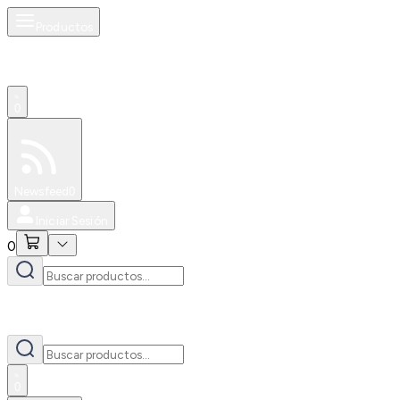
Productos
0
Especiales
Newsfeed
0
Iniciar Sesión
0
0