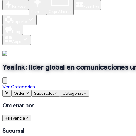
Nuevos
Eventos
Para Ti
Caja Abierta
Soporte
Blog
Apps
Yealink: líder global en comunicaciones u
Ver Categorías
Orden
Sucursales
Categorías
Ordenar por
Relevancia
Sucursal