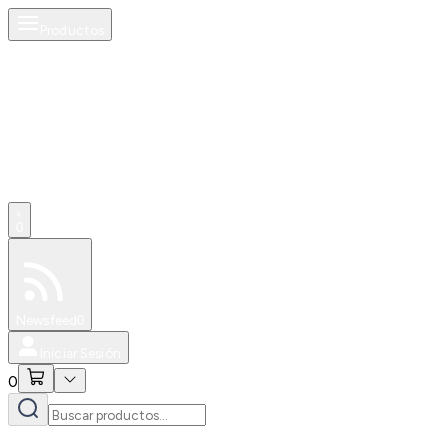
Productos
0
Especiales
Newsfeed
0
Iniciar Sesión
0