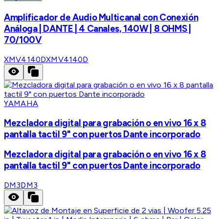
Amplificador de Audio Multicanal con Conexión
Análoga | DANTE | 4 Canales, 140W | 8 OHMS |
70/100V
XMV4140D
XMV4140D
YAMAHA
Mezcladora digital para grabación o en vivo 16 x 8
pantalla tactil 9" con puertos Dante incorporado
Mezcladora digital para grabación o en vivo 16 x 8
pantalla tactil 9" con puertos Dante incorporado
DM3
DM3