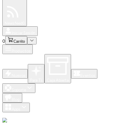
Especiales
Newsfeed
0
Iniciar Sesión
0
Carrito
Productos
Nuevos
Eventos
Para Ti
Caja Abierta
Soporte
Blog
Apps