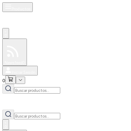
Productos
0
Especiales
Newsfeed
0
Iniciar Sesión
0
0