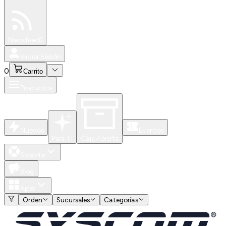
Especiales
Newsfeed
0
Iniciar Sesión
0
Carrito
Productos
Nuevos
Eventos
Para Ti
Caja Abierta
Soporte
Blog
Apps
Orden
Sucursales
Categorías