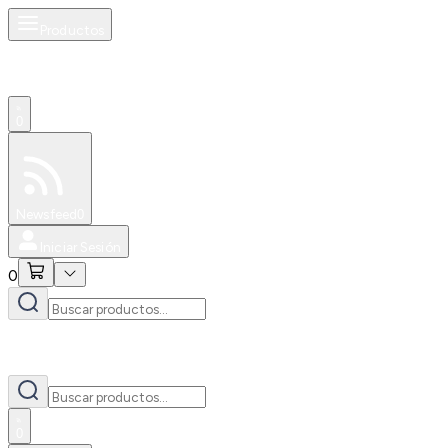
Productos
0
Especiales
Newsfeed
0
Iniciar Sesión
0
0