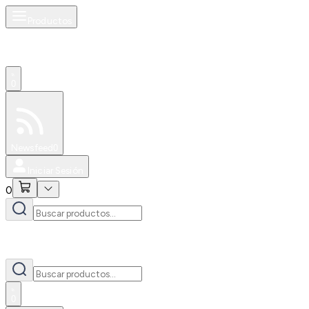
Productos
0
Especiales
Newsfeed
0
Iniciar Sesión
0
0