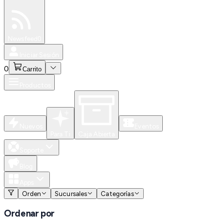
Especiales
Newsfeed
0
Iniciar Sesión
0
Carrito
Productos
Nuevos
Eventos
Para Ti
Caja Abierta
Soporte
Blog
Apps
Orden
Sucursales
Categorías
Ordenar por