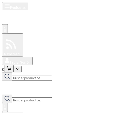
Productos
0
Especiales
Newsfeed
0
Iniciar Sesión
0
0