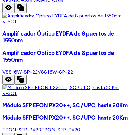
VPS-DC-G2B
VPS-DC-G2B
V-SOL
Amplificador Óptico EYDFA de 8 puertos de
1550nm
Amplificador Óptico EYDFA de 8 puertos de
1550nm
V8816W-8P-22
V8816W-8P-22
V-SOL
Módulo SFP EPON PX20++, SC / UPC, hasta 20Km
Módulo SFP EPON PX20++, SC / UPC, hasta 20Km
EPON-SFP-PX20
EPON-SFP-PX20