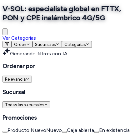
V-SOL: especialista global en FTTX,
PON y CPE inalámbrico 4G/5G
Ver Categorías
Orden
Sucursales
Categorías
Generando filtros con IA...
Ordenar por
Relevancia
Sucursal
Todas las sucursales
Promociones
Producto Nuevo
Nuevo
Caja abierta
En existencia