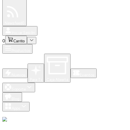
Especiales
Newsfeed
0
Iniciar Sesión
0
Carrito
Productos
Nuevos
Eventos
Para Ti
Caja Abierta
Soporte
Blog
Apps