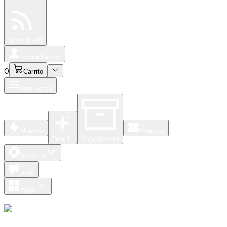
Especiales
Newsfeed
0
Iniciar Sesión
0
Carrito
Productos
Nuevos
Eventos
Para Ti
Caja Abierta
Soporte
Blog
Apps