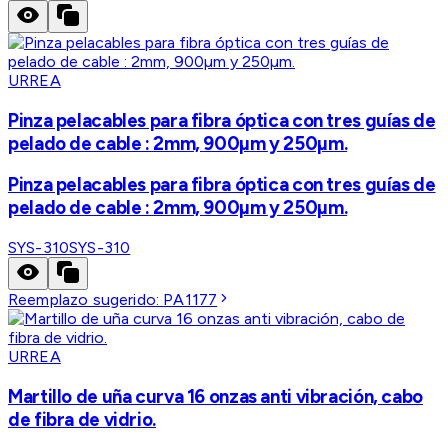
URREA
Pinza pelacables para fibra óptica con tres guías de
pelado de cable : 2mm, 900µm y 250µm.
Pinza pelacables para fibra óptica con tres guías de
pelado de cable : 2mm, 900µm y 250µm.
SYS-310
SYS-310
Reemplazo sugerido:
PA1177
URREA
Martillo de uña curva 16 onzas anti vibración, cabo
de fibra de vidrio.