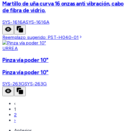
Martillo de uña curva 16 onzas anti vibración, cabo
de fibra de vidrio.
SYS-1616A
SYS-1616A
Reemplazo sugerido:
PST-H040-01
URREA
Pinza vía poder 10"
Pinza vía poder 10"
SYS-263G
SYS-263G
‹
1
2
›
Anterior