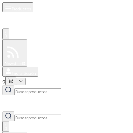
Productos
0
Especiales
Newsfeed
0
Iniciar Sesión
0
0