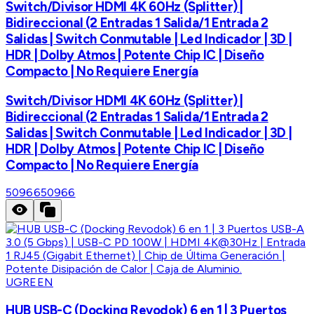
Switch/Divisor HDMI 4K 60Hz (Splitter) |
Bidireccional (2 Entradas 1 Salida/1 Entrada 2
Salidas | Switch Conmutable | Led Indicador | 3D |
HDR | Dolby Atmos | Potente Chip IC | Diseño
Compacto | No Requiere Energía
Switch/Divisor HDMI 4K 60Hz (Splitter) |
Bidireccional (2 Entradas 1 Salida/1 Entrada 2
Salidas | Switch Conmutable | Led Indicador | 3D |
HDR | Dolby Atmos | Potente Chip IC | Diseño
Compacto | No Requiere Energía
50966
50966
UGREEN
HUB USB-C (Docking Revodok) 6 en 1 | 3 Puertos