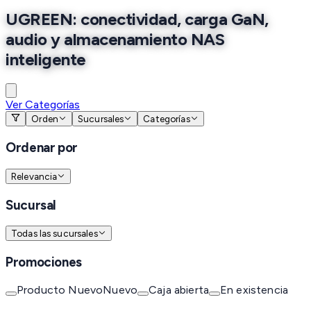
UGREEN: conectividad, carga GaN,
audio y almacenamiento NAS
inteligente
Ver Categorías
Orden
Sucursales
Categorías
Ordenar por
Relevancia
Sucursal
Todas las sucursales
Promociones
Producto Nuevo
Nuevo
Caja abierta
En existencia