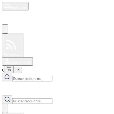
Productos
0
Especiales
Newsfeed
0
Iniciar Sesión
0
0