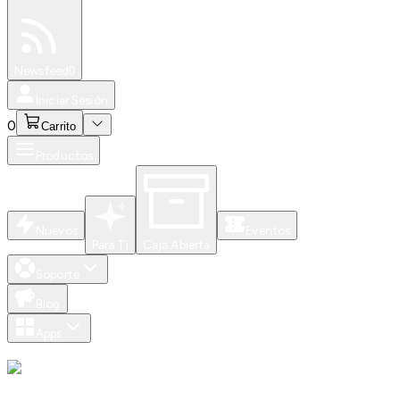
Especiales
Newsfeed
0
Iniciar Sesión
0
Carrito
Productos
Nuevos
Eventos
Para Ti
Caja Abierta
Soporte
Blog
Apps