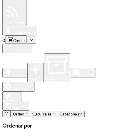
Especiales
Newsfeed
0
Iniciar Sesión
0
Carrito
Productos
Nuevos
Eventos
Para Ti
Caja Abierta
Soporte
Blog
Apps
Orden
Sucursales
Categorías
Ordenar por