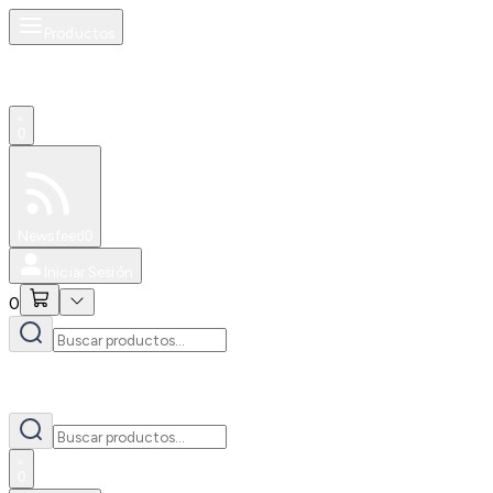
Productos
0
Especiales
Newsfeed
0
Iniciar Sesión
0
0