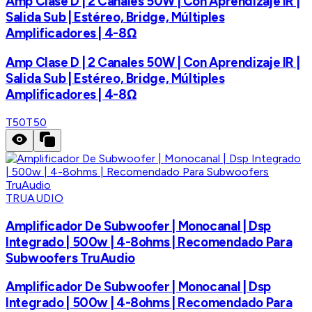
Amp Clase D | 2 Canales 50W | Con Aprendizaje IR |
Salida Sub | Estéreo, Bridge, Múltiples
Amplificadores | 4-8Ω
Amp Clase D | 2 Canales 50W | Con Aprendizaje IR |
Salida Sub | Estéreo, Bridge, Múltiples
Amplificadores | 4-8Ω
T50
T50
TRUAUDIO
Amplificador De Subwoofer | Monocanal | Dsp
Integrado | 500w | 4-8ohms | Recomendado Para
Subwoofers TruAudio
Amplificador De Subwoofer | Monocanal | Dsp
Integrado | 500w | 4-8ohms | Recomendado Para