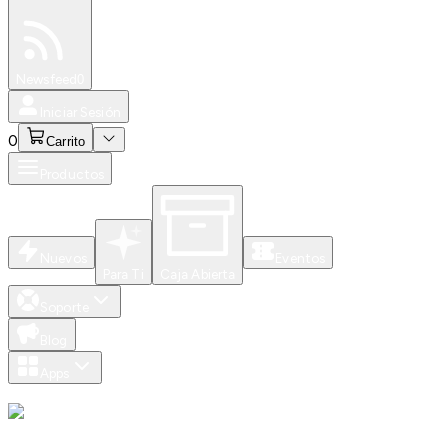
Especiales
Newsfeed
0
Iniciar Sesión
0
Carrito
Productos
Nuevos
Eventos
Para Ti
Caja Abierta
Soporte
Blog
Apps