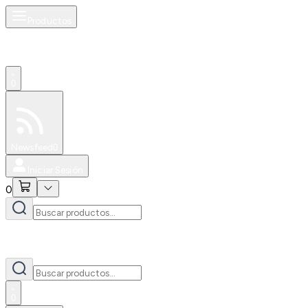
Productos
0
Especiales
Newsfeed
0
Iniciar Sesión
0
0