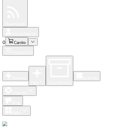
Especiales
Newsfeed
0
Iniciar Sesión
0
Carrito
Productos
Nuevos
Eventos
Para Ti
Caja Abierta
Soporte
Blog
Apps