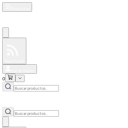
Productos
0
Especiales
Newsfeed
0
Iniciar Sesión
0
0