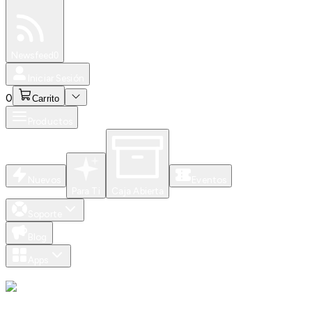
Especiales
Newsfeed
0
Iniciar Sesión
0
Carrito
Productos
Nuevos
Eventos
Para Ti
Caja Abierta
Soporte
Blog
Apps