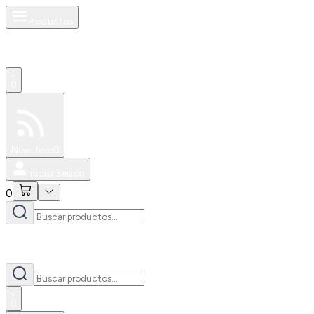
Productos
0
Especiales
Newsfeed
0
Iniciar Sesión
0
0