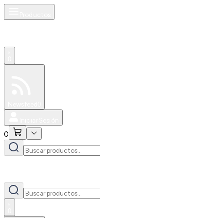
Productos
0
Especiales
Newsfeed
0
Iniciar Sesión
0
0