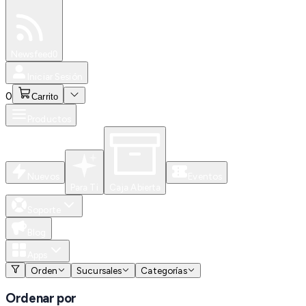
Especiales
Newsfeed
0
Iniciar Sesión
0
Carrito
Productos
Nuevos
Eventos
Para Ti
Caja Abierta
Soporte
Blog
Apps
Orden
Sucursales
Categorías
Ordenar por