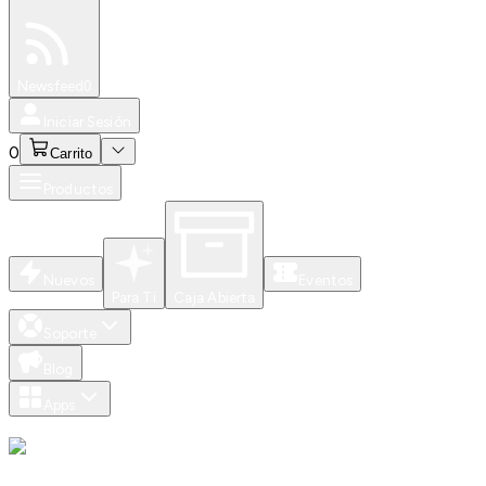
Especiales
Newsfeed
0
Iniciar Sesión
0
Carrito
Productos
Nuevos
Eventos
Para Ti
Caja Abierta
Soporte
Blog
Apps