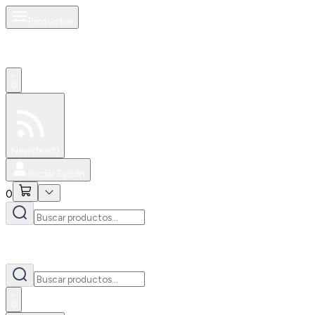
Productos
0
Especiales
Newsfeed
0
Iniciar Sesión
0
0