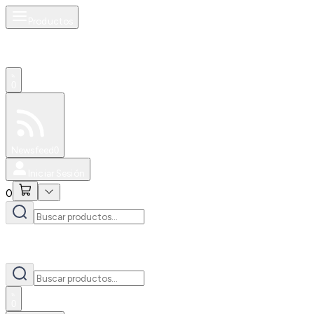
Productos
0
Especiales
Newsfeed
0
Iniciar Sesión
0
0