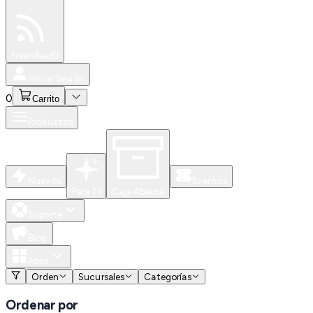
Especiales
Newsfeed
0
Iniciar Sesión
0
Carrito
Productos
Nuevos
Eventos
Para Ti
Caja Abierta
Soporte
Blog
Apps
Orden
Sucursales
Categorías
Ordenar por