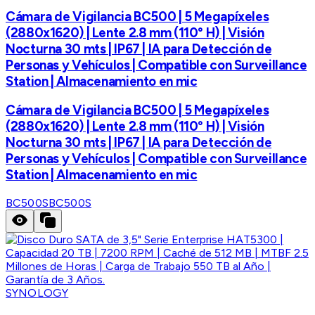
Cámara de Vigilancia BC500 | 5 Megapíxeles
(2880x1620) | Lente 2.8 mm (110° H) | Visión
Nocturna 30 mts | IP67 | IA para Detección de
Personas y Vehículos | Compatible con Surveillance
Station | Almacenamiento en mic
Cámara de Vigilancia BC500 | 5 Megapíxeles
(2880x1620) | Lente 2.8 mm (110° H) | Visión
Nocturna 30 mts | IP67 | IA para Detección de
Personas y Vehículos | Compatible con Surveillance
Station | Almacenamiento en mic
BC500S
BC500S
SYNOLOGY