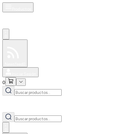
Productos
0
Especiales
Newsfeed
0
Iniciar Sesión
0
0