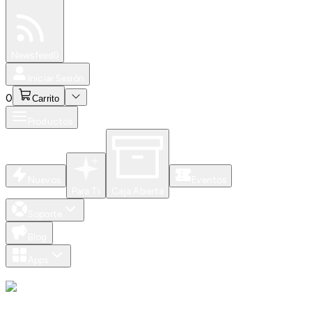
Especiales
Newsfeed
0
Iniciar Sesión
0
Carrito
Productos
Nuevos
Eventos
Para Ti
Caja Abierta
Soporte
Blog
Apps