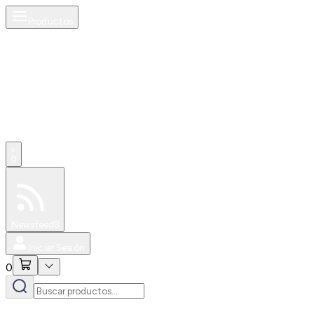
Productos
0
Especiales
Newsfeed
0
Iniciar Sesión
0