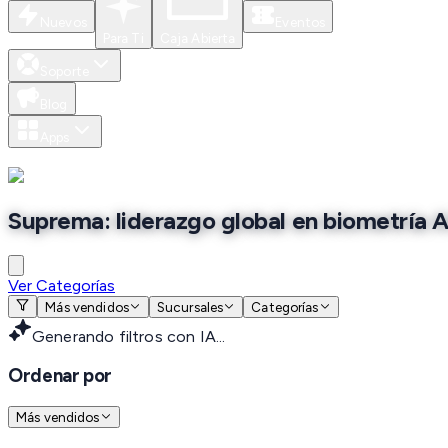
Nuevos
Eventos
Para Ti
Caja Abierta
Soporte
Blog
Apps
Suprema: liderazgo global en biometría A
Ver Categorías
Más vendidos
Sucursales
Categorías
Generando filtros con IA...
Ordenar por
Más vendidos