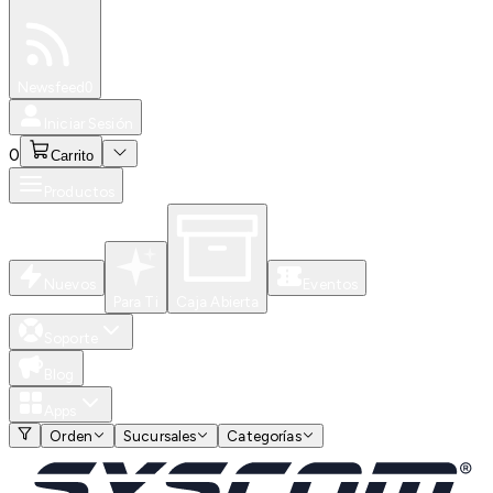
Especiales
Newsfeed
0
Iniciar Sesión
0
Carrito
Productos
Nuevos
Eventos
Para Ti
Caja Abierta
Soporte
Blog
Apps
Orden
Sucursales
Categorías