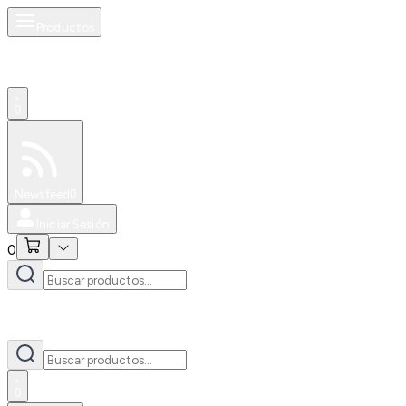
Productos
0
Especiales
Newsfeed
0
Iniciar Sesión
0
0