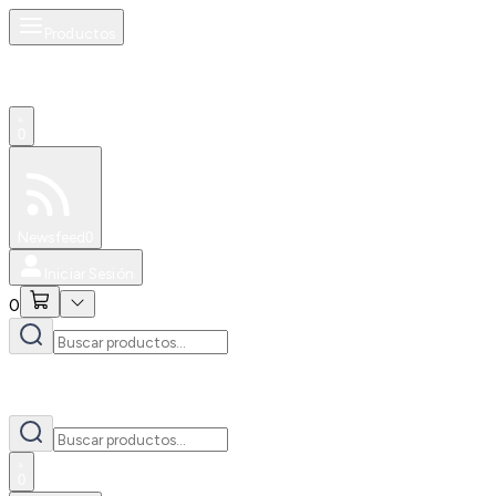
Productos
0
Especiales
Newsfeed
0
Iniciar Sesión
0
0