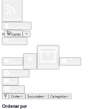
Especiales
Newsfeed
0
Iniciar Sesión
0
Carrito
Productos
Nuevos
Eventos
Para Ti
Caja Abierta
Soporte
Blog
Apps
Orden
Sucursales
Categorías
Ordenar por