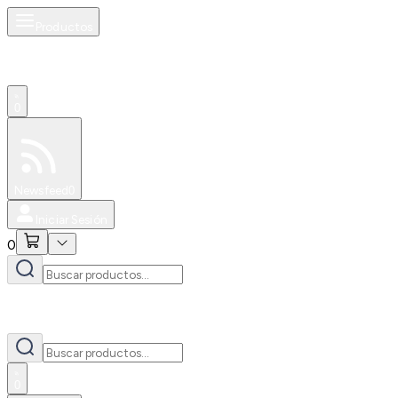
Productos
0
Especiales
Newsfeed
0
Iniciar Sesión
0
0