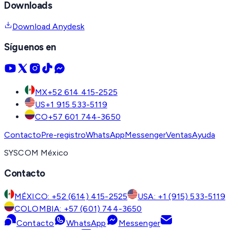
Downloads
Download Anydesk
Síguenos en
MX
+52 614 415-2525
US
+1 915 533-5119
CO
+57 601 744-3650
Contacto
Pre-registro
WhatsApp
Messenger
Ventas
Ayuda
SYSCOM México
Contacto
MÉXICO: +52 (614) 415-2525
USA: +1 (915) 533-5119
COLOMBIA: +57 (601) 744-3650
Contacto
WhatsApp
Messenger