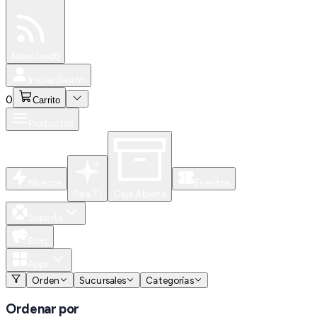
Especiales
Newsfeed
0
Iniciar Sesión
0
Carrito
Productos
Nuevos
Eventos
Para Ti
Caja Abierta
Soporte
Blog
Apps
Orden
Sucursales
Categorías
Ordenar por