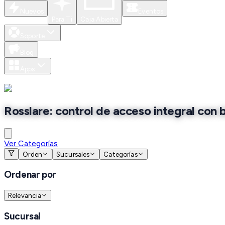
Nuevos
Eventos
Para Ti
Caja Abierta
Soporte
Blog
Apps
Rosslare: control de acceso integral con 
Ver Categorías
Orden
Sucursales
Categorías
Ordenar por
Relevancia
Sucursal