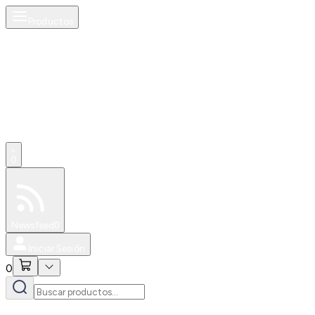
Productos
0
Especiales
Newsfeed
0
Iniciar Sesión
0