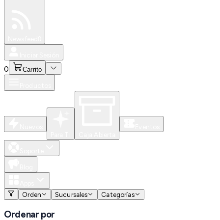
Especiales
Newsfeed
0
Iniciar Sesión
0
Carrito
Productos
Nuevos
Eventos
Para Ti
Caja Abierta
Soporte
Blog
Apps
Orden
Sucursales
Categorías
Ordenar por