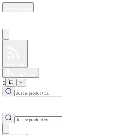
Productos
0
Especiales
Newsfeed
0
Iniciar Sesión
0
0