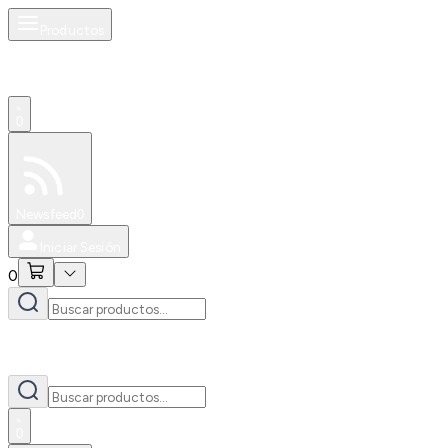
Productos
0
Especiales
Newsfeed
0
Iniciar Sesión
0
0