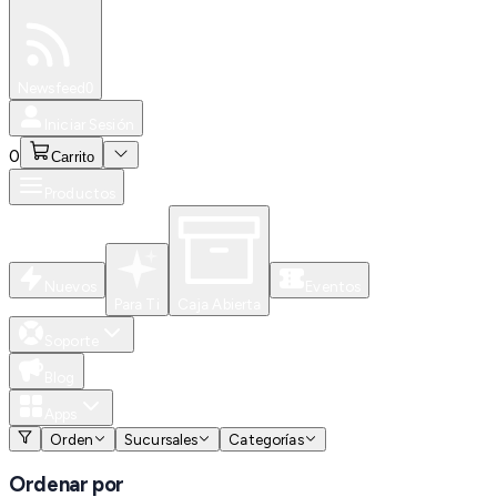
Especiales
Newsfeed
0
Iniciar Sesión
0
Carrito
Productos
Nuevos
Eventos
Para Ti
Caja Abierta
Soporte
Blog
Apps
Orden
Sucursales
Categorías
Ordenar por