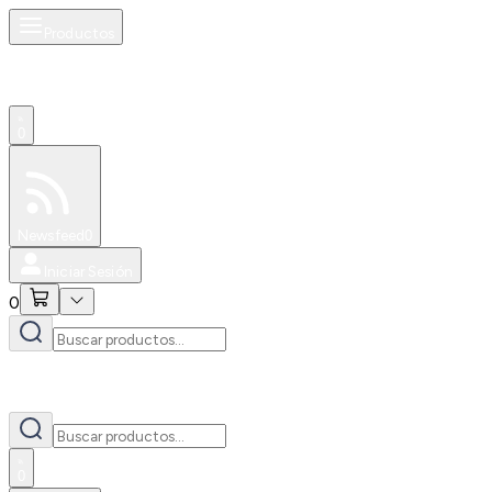
Productos
0
Especiales
Newsfeed
0
Iniciar Sesión
0
0