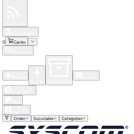
Especiales
Newsfeed
0
Iniciar Sesión
0
Carrito
Productos
Nuevos
Eventos
Para Ti
Caja Abierta
Soporte
Blog
Apps
Orden
Sucursales
Categorías