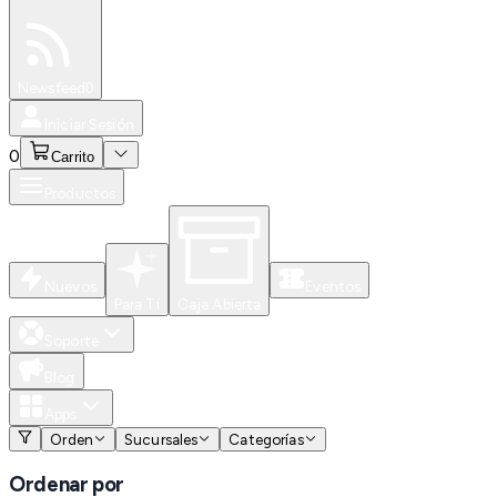
Especiales
Newsfeed
0
Iniciar Sesión
0
Carrito
Productos
Nuevos
Eventos
Para Ti
Caja Abierta
Soporte
Blog
Apps
Orden
Sucursales
Categorías
Ordenar por