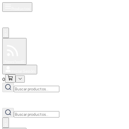
Productos
0
Especiales
Newsfeed
0
Iniciar Sesión
0
0