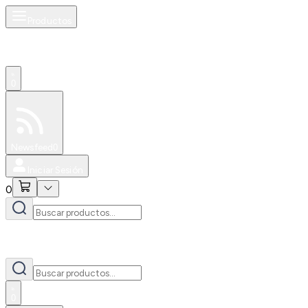
Productos
0
Especiales
Newsfeed
0
Iniciar Sesión
0
0