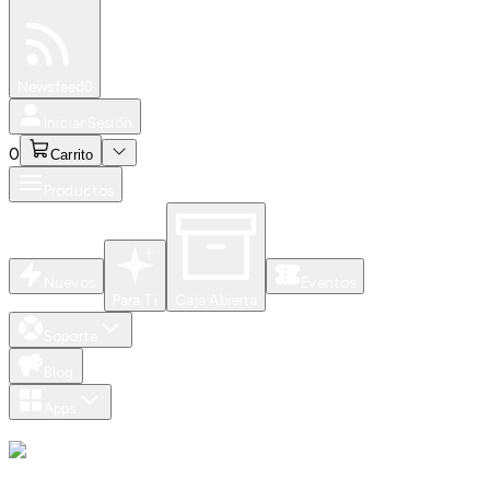
Especiales
Newsfeed
0
Iniciar Sesión
0
Carrito
Productos
Nuevos
Eventos
Para Ti
Caja Abierta
Soporte
Blog
Apps