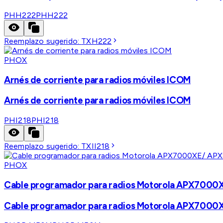
PHH222
PHH222
Reemplazo sugerido:
TXH222
PHOX
Arnés de corriente para radios móviles ICOM
Arnés de corriente para radios móviles ICOM
PHI218
PHI218
Reemplazo sugerido:
TXII218
PHOX
Cable programador para radios Motorola APX70
Cable programador para radios Motorola APX70