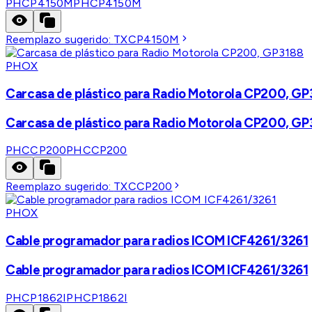
PHCP4150M
PHCP4150M
Reemplazo sugerido:
TXCP4150M
PHOX
Carcasa de plástico para Radio Motorola CP200, G
Carcasa de plástico para Radio Motorola CP200, G
PHCCP200
PHCCP200
Reemplazo sugerido:
TXCCP200
PHOX
Cable programador para radios ICOM ICF4261/3261
Cable programador para radios ICOM ICF4261/3261
PHCP1862I
PHCP1862I