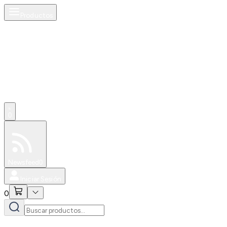
Productos
0
Especiales
Newsfeed
0
Iniciar Sesión
0