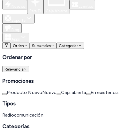
Nuevos
Eventos
Para Ti
Caja Abierta
Soporte
Blog
Apps
Orden
Sucursales
Categorías
Ordenar por
Relevancia
Promociones
Producto Nuevo
Nuevo
Caja abierta
En existencia
Tipos
Radiocomunicación
Categorías