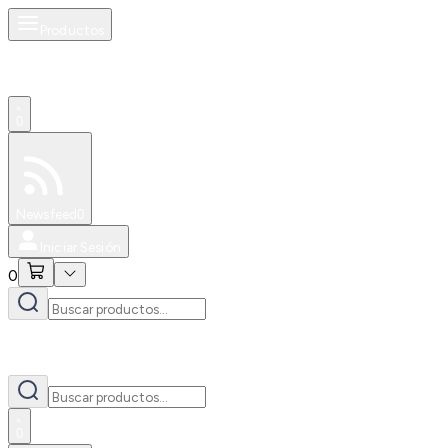
Productos
0
Especiales
Newsfeed
0
Iniciar Sesión
0
0