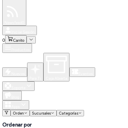
Especiales
Newsfeed
0
Iniciar Sesión
0
Carrito
Productos
Nuevos
Eventos
Para Ti
Caja Abierta
Soporte
Blog
Apps
Orden
Sucursales
Categorías
Ordenar por