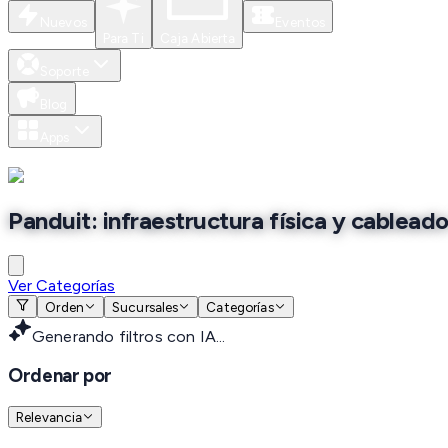
Nuevos
Eventos
Para Ti
Caja Abierta
Soporte
Blog
Apps
Panduit: infraestructura física y cableado
Ver Categorías
Orden
Sucursales
Categorías
Generando filtros con IA...
Ordenar por
Relevancia