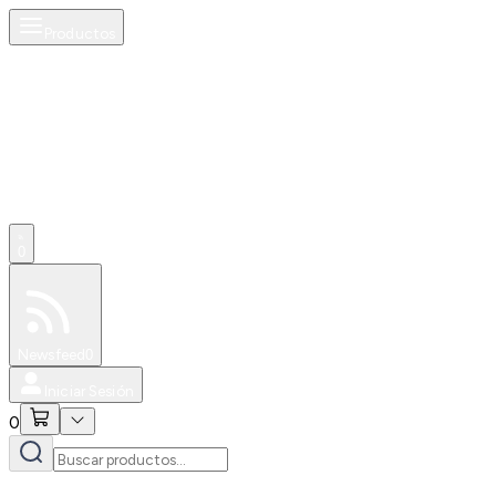
Productos
0
Especiales
Newsfeed
0
Iniciar Sesión
0