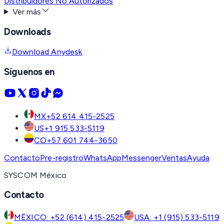
Distribuidores No Autorizados
Ver más
Downloads
Download Anydesk
Síguenos en
MX
+52 614 415-2525
US
+1 915 533-5119
CO
+57 601 744-3650
Contacto
Pre-registro
WhatsApp
Messenger
Ventas
Ayuda
SYSCOM México
Contacto
MÉXICO: +52 (614) 415-2525
USA: +1 (915) 533-5119