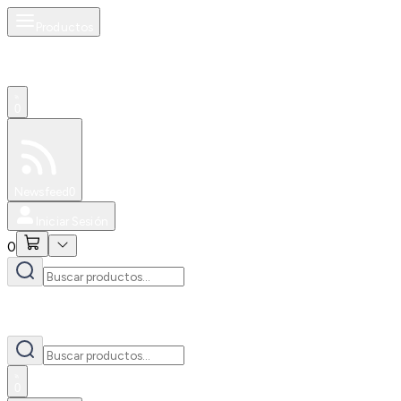
Productos
0
Especiales
Newsfeed
0
Iniciar Sesión
0
0