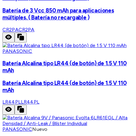
Batería de 3 Vcc 850 mAh para aplicaciones
múltiples. ( Batería no recargable )
CR2PA
CR2PA
PANASONIC
Batería Alcalina tipo LR44 (de botón) de 1.5 V 110
mAh
Batería Alcalina tipo LR44 (de botón) de 1.5 V 110
mAh
LR44PL
LR44PL
PANASONIC
Nuevo