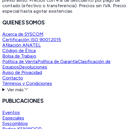
previo aviso. Precios con 4% de descuento por pago de
contado (efectivo o transferencia). Precios sin IVA.
Precio
especial hasta agotar existencias.
QUIENES SOMOS
Acerca de SYSCOM
Certificación ISO 9001:2015
Afiliación ANATEL
Código de Ética
Bolsa de Trabajo
Política de Venta
Política de Garantía
Clasificación de
Equipos
Devoluciones
Aviso de Privacidad
Contacto
Términos y Condiciones
Ver más
PUBLICACIONES
Eventos
Especiales
Syscomblog
Radios KENWOOD