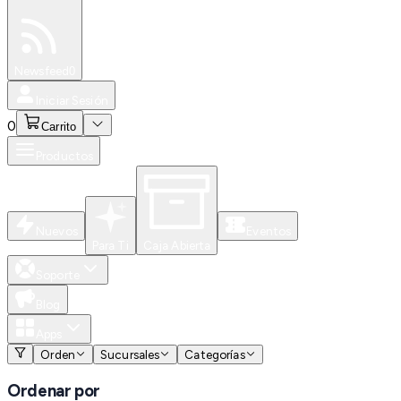
Especiales
Newsfeed
0
Iniciar Sesión
0
Carrito
Productos
Nuevos
Eventos
Para Ti
Caja Abierta
Soporte
Blog
Apps
Orden
Sucursales
Categorías
Ordenar por