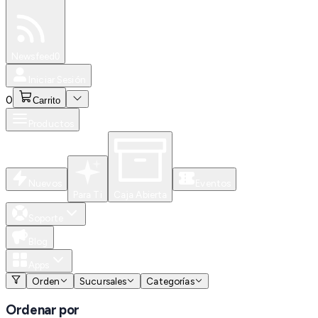
Especiales
Newsfeed
0
Iniciar Sesión
0
Carrito
Productos
Nuevos
Eventos
Para Ti
Caja Abierta
Soporte
Blog
Apps
Orden
Sucursales
Categorías
Ordenar por