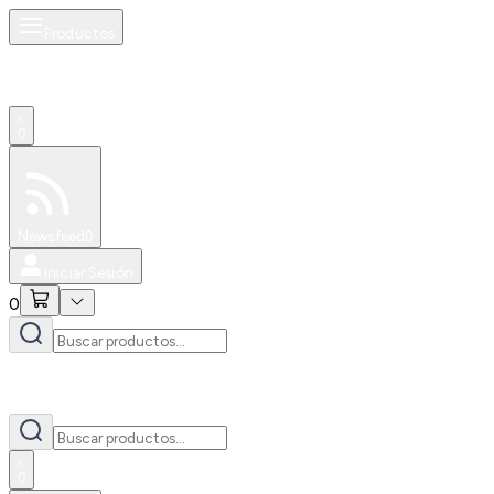
Productos
0
Especiales
Newsfeed
0
Iniciar Sesión
0
0