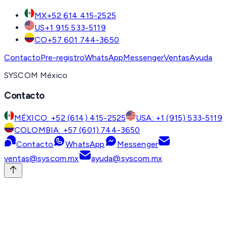
MX
+52 614 415-2525
US
+1 915 533-5119
CO
+57 601 744-3650
Contacto
Pre-registro
WhatsApp
Messenger
Ventas
Ayuda
SYSCOM México
Contacto
MÉXICO: +52 (614) 415-2525
USA: +1 (915) 533-5119
COLOMBIA: +57 (601) 744-3650
Contacto
WhatsApp
Messenger
ventas@syscom.mx
ayuda@syscom.mx