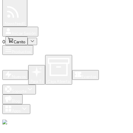
Especiales
Newsfeed
0
Iniciar Sesión
0
Carrito
Productos
Nuevos
Eventos
Para Ti
Caja Abierta
Soporte
Blog
Apps