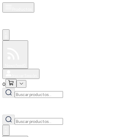
Productos
0
Especiales
Newsfeed
0
Iniciar Sesión
0
0