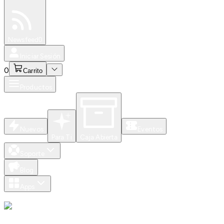
Especiales
Newsfeed
0
Iniciar Sesión
0
Carrito
Productos
Nuevos
Eventos
Para Ti
Caja Abierta
Soporte
Blog
Apps