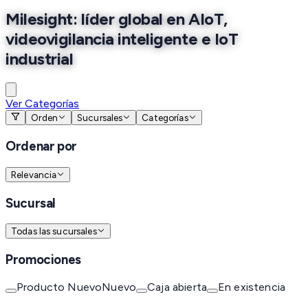
Milesight: líder global en AIoT,
videovigilancia inteligente e IoT
industrial
Ver Categorías
Orden
Sucursales
Categorías
Ordenar por
Relevancia
Sucursal
Todas las sucursales
Promociones
Producto Nuevo
Nuevo
Caja abierta
En existencia