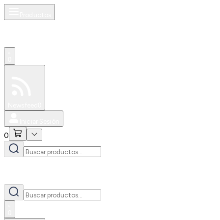
Productos
0
Especiales
Newsfeed
0
Iniciar Sesión
0
0