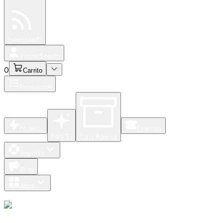
Especiales
Newsfeed
0
Iniciar Sesión
0
Carrito
Productos
Nuevos
Eventos
Para Ti
Caja Abierta
Soporte
Blog
Apps