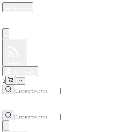
Productos
0
Especiales
Newsfeed
0
Iniciar Sesión
0
0