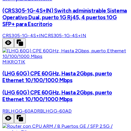
(CRS305-1G-4S+IN) Switch administrable Sistema
Operativo Dual, puerto 1G Rj45, 4 puertos 10G
SFP+ para Escritorio
CRS305-1G-4S+IN
CRS305-1G-4S+IN
MIKROTIK
(LHG 60G) CPE 60GHz, Hasta 2Gbps, puerto
Ethernet 10/100/1000 Mbps
(LHG 60G) CPE 60GHz, Hasta 2Gbps, puerto
Ethernet 10/100/1000 Mbps
RBLHGG-60AD
RBLHGG-60AD