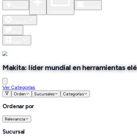
Nuevos
Eventos
Para Ti
Caja Abierta
Soporte
Blog
Apps
Makita: líder mundial en herramientas el
Ver Categorías
Orden
Sucursales
Categorías
Ordenar por
Relevancia
Sucursal