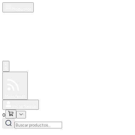
Productos
0
Especiales
Newsfeed
0
Iniciar Sesión
0