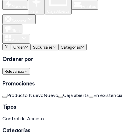
Nuevos
Eventos
Para Ti
Caja Abierta
Soporte
Blog
Apps
Orden
Sucursales
Categorías
Ordenar por
Relevancia
Promociones
Producto Nuevo
Nuevo
Caja abierta
En existencia
Tipos
Control de Acceso
Categorías