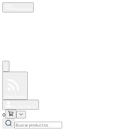
Productos
0
Especiales
Newsfeed
0
Iniciar Sesión
0