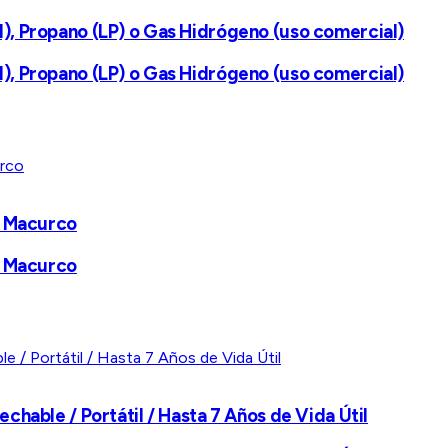
, Propano (LP) o Gas Hidrógeno (uso comercial)
, Propano (LP) o Gas Hidrógeno (uso comercial)
s Macurco
s Macurco
hable / Portátil / Hasta 7 Años de Vida Útil