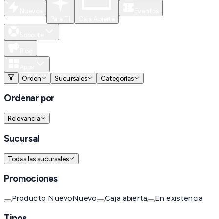
Nuevos
Eventos
Para Ti
Caja Abierta
Soporte
Blog
Apps
Orden
Sucursales
Categorías
Ordenar por
Relevancia
Sucursal
Todas las sucursales
Promociones
Producto Nuevo
Nuevo
Caja abierta
En existencia
Tipos