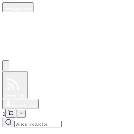
Productos
0
Especiales
Newsfeed
0
Iniciar Sesión
0