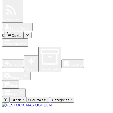
Especiales
Newsfeed
0
Iniciar Sesión
0
Carrito
Productos
Nuevos
Eventos
Para Ti
Caja Abierta
Soporte
Blog
Apps
Orden
Sucursales
Categorías