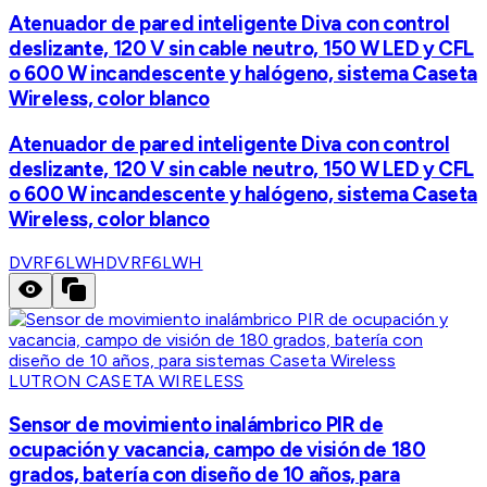
Atenuador de pared inteligente Diva con control
deslizante, 120 V sin cable neutro, 150 W LED y CFL
o 600 W incandescente y halógeno, sistema Caseta
Wireless, color blanco
Atenuador de pared inteligente Diva con control
deslizante, 120 V sin cable neutro, 150 W LED y CFL
o 600 W incandescente y halógeno, sistema Caseta
Wireless, color blanco
DVRF6LWH
DVRF6LWH
LUTRON CASETA WIRELESS
Sensor de movimiento inalámbrico PIR de
ocupación y vacancia, campo de visión de 180
grados, batería con diseño de 10 años, para