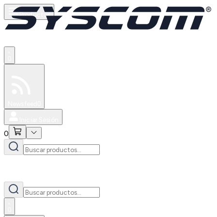
Productos
0
Especiales
Newsfeed
0
Iniciar Sesión
0
0